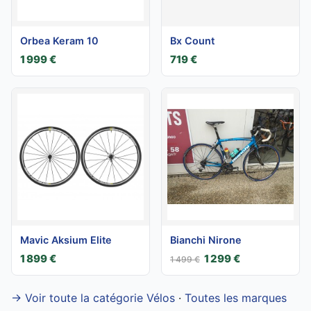
Orbea Keram 10
Bx Count
1 999 €
719 €
Mavic Aksium Elite
Bianchi Nirone
1 899 €
1 299 €
1 499 €
→ Voir toute la catégorie Vélos
·
Toutes les marques