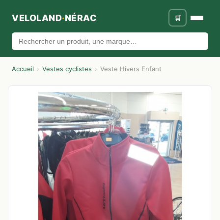
VELOLAND
·
NÉRAC
🛒
🔍
Accueil
›
Vestes cyclistes
›
Veste Hivers Enfant